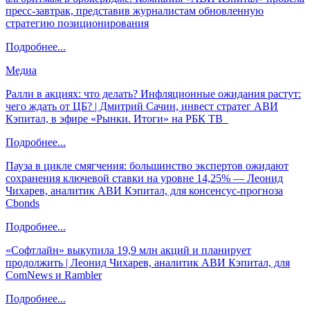
пресс-завтрак, представив журналистам обновленную
стратегию позиционирования
Подробнее...
Медиа
Ралли в акциях: что делать? Инфляционные ожидания растут:
чего ждать от ЦБ? | Дмитрий Сачин, инвест стратег АВИ
Кэпитал, в эфире «Рынки. Итоги» на РБК ТВ
Подробнее...
Пауза в цикле смягчения: большинство экспертов ожидают
сохранения ключевой ставки на уровне 14,25% — Леонид
Чихарев, аналитик АВИ Кэпитал, для консенсус-прогноза
Cbonds
Подробнее...
«Софтлайн» выкупила 19,9 млн акций и планирует
продолжить | Леонид Чихарев, аналитик АВИ Кэпитал, для
ComNews и Rambler
Подробнее...