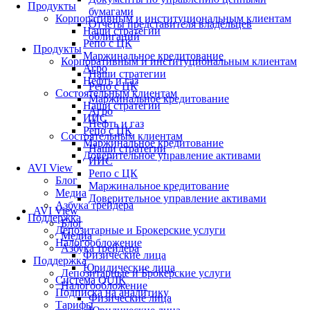
Продукты
бумагами
Корпоративным и институциональным клиентам
Отчеты представителя владельцев
Наши стратегии
облигаций
Репо с ЦК
Продукты
Маржинальное кредитование
Корпоративным и институциональным клиентам
Агро
Наши стратегии
Нефть и газ
Репо с ЦК
Состоятельным клиентам
Маржинальное кредитование
Наши стратегии
Агро
ИИС
Нефть и газ
Репо с ЦК
Состоятельным клиентам
Маржинальное кредитование
Наши стратегии
Доверительное управление активами
ИИС
AVI View
Репо с ЦК
Блог
Маржинальное кредитование
Медиа
Доверительное управление активами
Азбука трейдера
AVI View
Поддержка
Блог
Депозитарные и Брокерские услуги
Медиа
Налогообложение
Азбука трейдера
Физические лица
Поддержка
Юридические лица
Депозитарные и Брокерские услуги
Система QUIK
Налогообложение
Подписка на аналитику
Физические лица
Тарифы