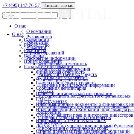
+7 (495) 147-76-57
Заказать звонок
О нас
О компании
О нас
Руководство
О компании
Реквизиты
Руководство
Вакансии
Реквизиты
Прием обращений
Вакансии
Раскрытие информации
Прием обращений
Финансовая отчетность
Раскрытие информации
Аудиторские заключения
Финансовая отчетность
Размер собственных средств
Аудиторские заключения
Сообщения депозитария
Размер собственных средств
Перечень инсайдерской информации
Сообщения депозитария
FATCA
Перечень инсайдерской информации
Информационные документы о финансовых
FATCA
инструментах
Информационные документы о финансовых ин
Иная информация о Компании, подлежащая
Иная информация о Компании, подлежащая р
раскрытию
Стандарт защиты прав и интересов инвесторов
Стандарт защиты прав и интересов
Информация о технических сбоях
инвесторов
Документы по управлению ценными бумагами
Информация о технических сбоях
Отчеты представителя владельцев облигаций
Документы по управлению ценными