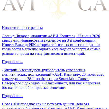
Новости и пресс-релизы
Леонид Чихарев, аналитик «АВИ Кэпитал», 27 июня 2026
г.выступил финансовым экспертом на 3-й конференции
Инвест Викенд РБК в формате быстрых инвест-свиданий:
когда гости в течение одного часа задают экспертам самые
разные вопросы на тему финансов и инвестиций.
Подробнее...
Дмитрий Александров, руководитель управления
аналитических исследований «АВИ Кэпитал», 20 июня 2026
г. выступил на 38-й конференции Smart-lab в Санкт-
Петербурге с докладом «Релакс-инвест, или как я перестал
бояться и полюбил простые решения»
Подробнее...
Новая лИИхорадка: как не потерять деньги, доверяя
алгоритмам в брокеридже. Компания «АВИ Кэпитал» провела