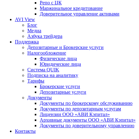
Репо с ЦК
Маржинальное кредитование
Доверительное управление активами
AVI View
Блог
Медиа
Азбука трейдера
Поддержка
Депозитарные и Брокерские услуги
Налогообложение
Физические лица
Юридические лица
Система QUIK
Подписка на аналитику
Тарифы
Брокерские услуги
Депозитарные услуги
Документы
Документы по брокерскому обслуживанию
Документы по депозитарным услугам
Лицензии ООО «АВИ Кэпитал»
Архивные документы ООО «АВИ Кэпитал»
Документы по доверительному управлению
Контакты