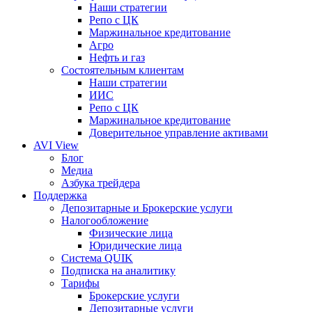
Наши стратегии
Репо с ЦК
Маржинальное кредитование
Агро
Нефть и газ
Состоятельным клиентам
Наши стратегии
ИИС
Репо с ЦК
Маржинальное кредитование
Доверительное управление активами
AVI View
Блог
Медиа
Азбука трейдера
Поддержка
Депозитарные и Брокерские услуги
Налогообложение
Физические лица
Юридические лица
Система QUIK
Подписка на аналитику
Тарифы
Брокерские услуги
Депозитарные услуги