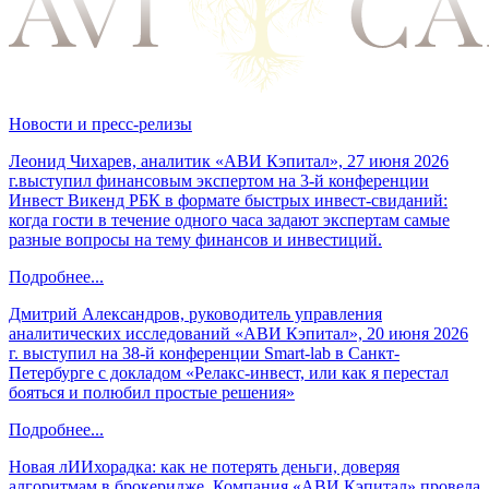
Новости и пресс-релизы
Леонид Чихарев, аналитик «АВИ Кэпитал», 27 июня 2026
г.выступил финансовым экспертом на 3-й конференции
Инвест Викенд РБК в формате быстрых инвест-свиданий:
когда гости в течение одного часа задают экспертам самые
разные вопросы на тему финансов и инвестиций.
Подробнее...
Дмитрий Александров, руководитель управления
аналитических исследований «АВИ Кэпитал», 20 июня 2026
г. выступил на 38-й конференции Smart-lab в Санкт-
Петербурге с докладом «Релакс-инвест, или как я перестал
бояться и полюбил простые решения»
Подробнее...
Новая лИИхорадка: как не потерять деньги, доверяя
алгоритмам в брокеридже. Компания «АВИ Кэпитал» провела