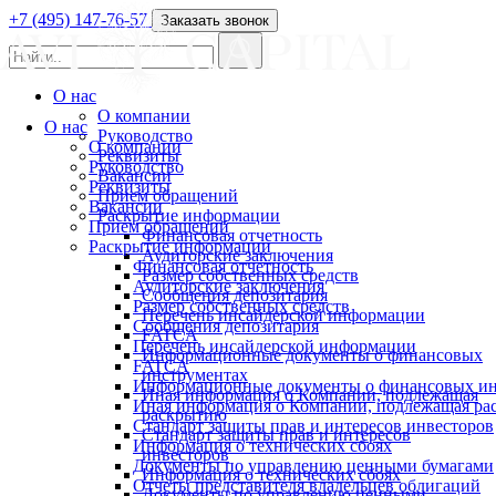
+7 (495) 147-76-57
Заказать звонок
О нас
О компании
О нас
Руководство
О компании
Реквизиты
Руководство
Вакансии
Реквизиты
Прием обращений
Вакансии
Раскрытие информации
Прием обращений
Финансовая отчетность
Раскрытие информации
Аудиторские заключения
Финансовая отчетность
Размер собственных средств
Аудиторские заключения
Сообщения депозитария
Размер собственных средств
Перечень инсайдерской информации
Сообщения депозитария
FATCA
Перечень инсайдерской информации
Информационные документы о финансовых
FATCA
инструментах
Информационные документы о финансовых ин
Иная информация о Компании, подлежащая
Иная информация о Компании, подлежащая р
раскрытию
Стандарт защиты прав и интересов инвесторов
Стандарт защиты прав и интересов
Информация о технических сбоях
инвесторов
Документы по управлению ценными бумагами
Информация о технических сбоях
Отчеты представителя владельцев облигаций
Документы по управлению ценными