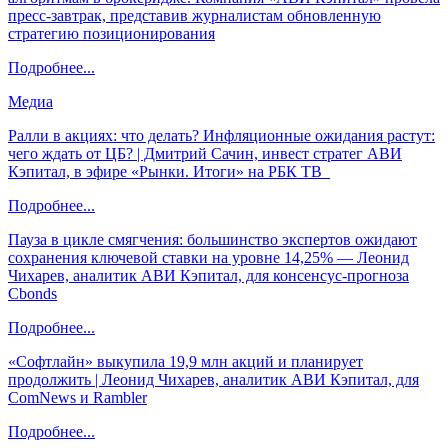
пресс-завтрак, представив журналистам обновленную
стратегию позиционирования
Подробнее...
Медиа
Ралли в акциях: что делать? Инфляционные ожидания растут:
чего ждать от ЦБ? | Дмитрий Сачин, инвест стратег АВИ
Кэпитал, в эфире «Рынки. Итоги» на РБК ТВ
Подробнее...
Пауза в цикле смягчения: большинство экспертов ожидают
сохранения ключевой ставки на уровне 14,25% — Леонид
Чихарев, аналитик АВИ Кэпитал, для консенсус-прогноза
Cbonds
Подробнее...
«Софтлайн» выкупила 19,9 млн акций и планирует
продолжить | Леонид Чихарев, аналитик АВИ Кэпитал, для
ComNews и Rambler
Подробнее...