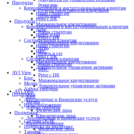
Продукты
бумагами
Корпоративным и институциональным клиентам
Отчеты представителя владельцев
Наши стратегии
облигаций
Репо с ЦК
Продукты
Маржинальное кредитование
Корпоративным и институциональным клиентам
Агро
Наши стратегии
Нефть и газ
Репо с ЦК
Состоятельным клиентам
Маржинальное кредитование
Наши стратегии
Агро
ИИС
Нефть и газ
Репо с ЦК
Состоятельным клиентам
Маржинальное кредитование
Наши стратегии
Доверительное управление активами
ИИС
AVI View
Репо с ЦК
Блог
Маржинальное кредитование
Медиа
Доверительное управление активами
Азбука трейдера
AVI View
Поддержка
Блог
Депозитарные и Брокерские услуги
Медиа
Налогообложение
Азбука трейдера
Физические лица
Поддержка
Юридические лица
Депозитарные и Брокерские услуги
Система QUIK
Налогообложение
Подписка на аналитику
Физические лица
Тарифы